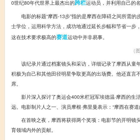
跨栏
0世纪80年代世界上最杰出的
运动员，并利用自己的
电影的标题“摩西-13步”指的是摩西在障碍之间所需的
士学位，运用科学方法，成功地通过延长步幅和节省一步，
赛道
这在技术要求极高的
运动中并非易事。
（
该纪录片通过档案镜头和采访，详细记录了摩西从童年到
积极为自己和其他田径明星争取更高的出场费。他还直言
席。
影片深入探讨了奥运会400米栏冠军埃德温·摩西的生
远。电影制片人之一、演员摩根·弗里曼表示：“摩西在赛道
在首映之夜，摩西将获得两个奖项：电影节的开明镜头
育领域内外的贡献。