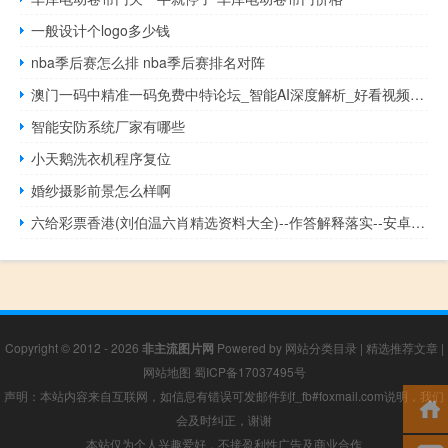
一般设计个logo多少钱
nba季后赛怎么排 nba季后赛排名对阵
澳门一码中精准一码免费中特论坛_智能AI深度解析_好看视频版v32.26.293
智能安防系统厂家有哪些
小天鹅洗衣机程序复位
婚纱摄影前景怎么样啊
六给彩票香港(刘伯温六肖精选资料大全)--作答解释落实--安卓版525.068
Copyright © 2012 - 2026
非主流图片网
Powered by
网站分类目录
|
精选推荐文章
|
网站地图
蜀ICP备17037495号
声明：本站内容来自互联网，如信息有错误可发邮件到f_fb#foxmail.com说明，我们
会及时纠正，谢谢
本站仅为个人兴趣爱好，不接盈利性广告及商业合作