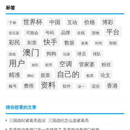
标签
世界杯
中国
价格
博彩
互动
下单
平台
品牌
号码
可能会
在线
宠物
变压器
快手
彩民
数据
彩票
智能
新奥
时间
澳门
狗狗
球员
球队
游戏
玩家
用户
空调
管家婆
粉丝
程序
移民
自己的
精准
论文
股票
船票
网站
资料
香港
费用
账号
软件
适合
这一
猜你想看的文章
三国战纪诸葛亮选法` 三国战纪怎么选诸葛亮
车库电动卷帘门关一半就停了 车库电动卷帘门价格