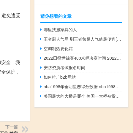
，避免遭受
猜你想看的文章
哪里找搬家具的人
王者刷人气网 刷王者荣耀人气值最便宜(刷王者荣耀人气值网址)
空调制热要化霜
2022田径世锦赛400米栏决赛时间 2022年尤金田径世锦赛
和安全，我
安防资质考试报名时间
安全保护，
如何推广b2b网站
nba1998年全明星赛得分数据 nba1998年全明星赛
美国最大的大桥是哪个 美国一大桥被货船撞塌
下一篇