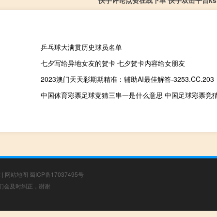
快手评论点赞在线下单 快手双击平台ks
乒乓球大满贯历史球员名单
七夕写给异地女友的贺卡 七夕贺卡内容给女朋友
2023澳门天天彩期期精准：辅助AI最佳解答-3253.CC.203
中国体育彩票足球竞猜三串一是什么意思 中国足球彩票竞
章
|
网站地图
蜀ICP备17037495号
，我们会及时纠正，谢谢