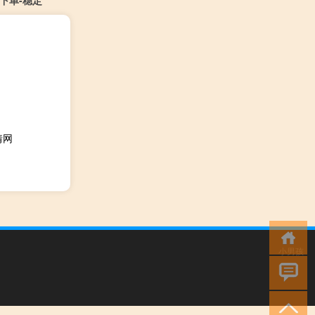
下单-稳定
猜网
小男孩