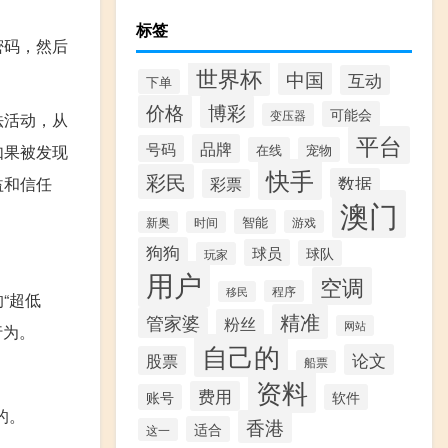
标签
密码，然后
世界杯
中国
互动
下单
价格
博彩
可能会
变压器
法活动，从
平台
品牌
号码
如果被发现
在线
宠物
快手
彩民
数据
益和信任
彩票
澳门
智能
游戏
新奥
时间
狗狗
球员
球队
玩家
用户
空调
程序
移民
“超低
精准
管家婆
粉丝
网站
行为。
自己的
论文
股票
船票
资料
费用
账号
软件
的。
香港
适合
这一