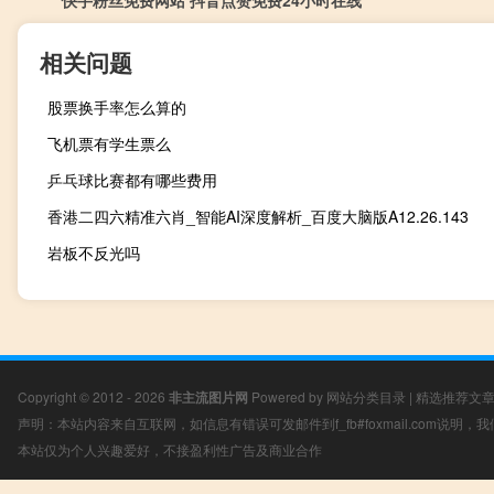
快手粉丝免费网站 抖音点赞免费24小时在线
相关问题
股票换手率怎么算的
飞机票有学生票么
乒乓球比赛都有哪些费用
香港二四六精准六肖_智能AI深度解析_百度大脑版A12.26.143
岩板不反光吗
Copyright © 2012 - 2026
非主流图片网
Powered by
网站分类目录
|
精选推荐文
声明：本站内容来自互联网，如信息有错误可发邮件到f_fb#foxmail.com说明
本站仅为个人兴趣爱好，不接盈利性广告及商业合作