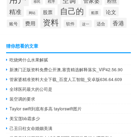
管家婆
粉丝
程序
移民
自己的
精准
论文
股票
船票
网站
资料
香港
费用
账号
软件
适合
这一
猜你想看的文章
吃烧烤什么水果解腻
新澳门正版资料免费公开澳,塞责精选解释落实_VIP42.56.90
管家婆精准资料大全下载_百度人工智能_安卓版636.64.609
全球医药最大的公司是
装空调的要求
Taylor swift到底有多高 taylorswift图片
美宝莲bb霜多少
己丑日柱女命婚姻美满