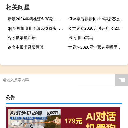
相关问题
新澳2024年精准资料32期--放松心情的绝佳选择--iPhone版v04.69.62
CBA季后赛赛制 cba季后赛是什么意思
qq空间相册删了怎么找回来 - 抖音快手免费播放量
lol世界赛2020几时开启 lol2020全球总决赛入围赛
秀才搬家歇后语
男的用bb霜吗
论文申报书经费预算
世界杯2026亚洲预选赛哪里看直播 2026男足世界杯举办地
☚
公告