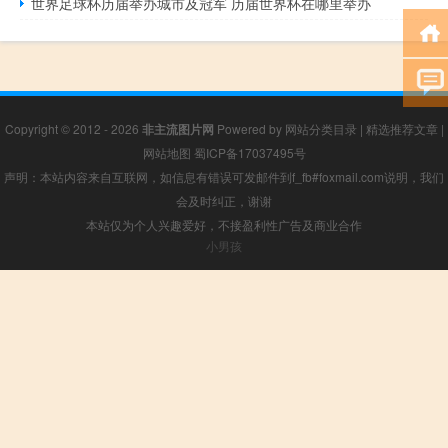
世界足球杯历届举办城市及冠军 历届世界杯在哪里举办
Copyright © 2012 - 2026
非主流图片网
Powered by
网站分类目录
|
精选推荐文章
|
网站地图
蜀ICP备17037495号
声明：本站内容来自互联网，如信息有错误可发邮件到f_fb#foxmail.com说明，我们
会及时纠正，谢谢
本站仅为个人兴趣爱好，不接盈利性广告及商业合作
小男孩