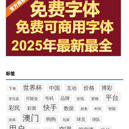
标签
世界杯
中国
价格
博彩
互动
下单
平台
品牌
号码
可能会
在线
宠物
变压器
快手
彩民
数据
彩票
智能
新奥
时间
澳门
狗狗
球员
球队
游戏
玩家
用户
空调