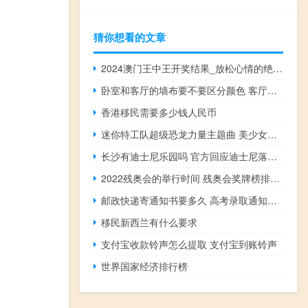
猜你想看的文章
2024澳门王中王开奖结果_放松心情的绝佳选择_主页版v463.228
卧室和客厅的墙布要不要区分颜色 客厅墙布什么颜色大气
香港移民需要多少钱人民币
迷你特工队超级恐龙力量主题曲 美少女特工队主题曲
长沙有迪士尼乐园吗 官方回应迪士尼落户长沙
2022残奥会的举行时间 残奥会奖牌榜排名2022
邮政快递寄通知书要多久 高考录取通知书快递查询
移民新西兰有什么要求
支付宝收款铃声怎么提取 支付宝到账铃声
世界国家经济排行榜