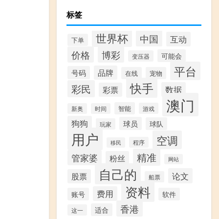
标签
世界杯
中国
互动
下单
价格
博彩
可能会
变压器
平台
品牌
号码
在线
宠物
快手
彩民
数据
彩票
澳门
智能
游戏
新奥
时间
狗狗
球员
球队
玩家
用户
空调
程序
移民
精准
管家婆
粉丝
网站
自己的
论文
股票
船票
资料
费用
账号
软件
香港
适合
这一