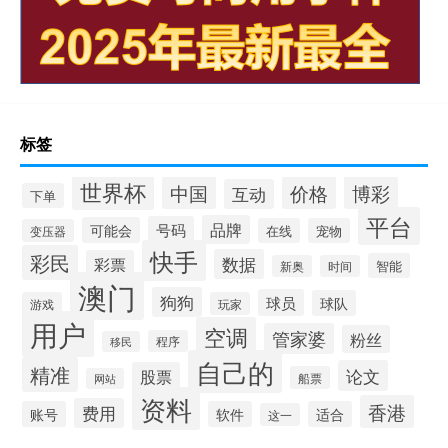
标签
世界杯
中国
价格
博彩
互动
下单
平台
品牌
号码
可能会
在线
宠物
变压器
快手
彩民
数据
彩票
智能
新奥
时间
澳门
狗狗
球员
球队
游戏
玩家
用户
空调
管家婆
粉丝
程序
移民
自己的
精准
论文
股票
船票
网站
资料
香港
费用
账号
软件
适合
这一