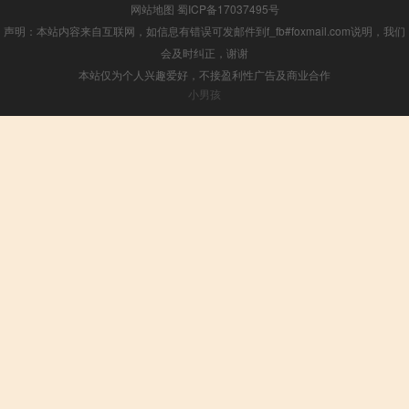
网站地图
蜀ICP备17037495号
声明：本站内容来自互联网，如信息有错误可发邮件到f_fb#foxmail.com说明，我们
会及时纠正，谢谢
本站仅为个人兴趣爱好，不接盈利性广告及商业合作
小男孩