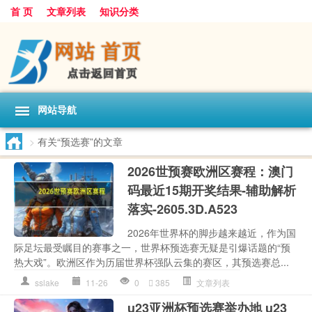
首 页
文章列表
知识分类
网站导航
>
有关“预选赛”的文章
2026世预赛欧洲区赛程：澳门
码最近15期开奖结果-辅助解析
落实-2605.3D.A523
2026年世界杯的脚步越来越近，作为国
际足坛最受瞩目的赛事之一，世界杯预选赛无疑是引爆话题的“预
热大戏”。欧洲区作为历届世界杯强队云集的赛区，其预选赛总...
sslake
11-26
0
385
文章列表
u23亚洲杯预选赛举办地 u23