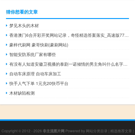
猜你想看的文章
梦见木头的木材
香港澳门6合开彩开奖网站记录，奇怪精选答案落实_高速版773.48
豪梓代刷网 豪哥快刷(豪刷网站)
智能安防系统厂家有哪些
有没有人知道安徽卫视播的泰剧一诺倾情的男主角叫什么名字呀 安徽卫视播放的泰剧
自动车床原理 自动车床加工
快手人气下单 1元充20快币平台
木材缺陷检测
Copyright © 2012 - 2026
非主流图片网
Powered by
网站分类目录
|
精选推荐文章
|