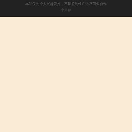
本站仅为个人兴趣爱好，不接盈利性广告及商业合作
小男孩