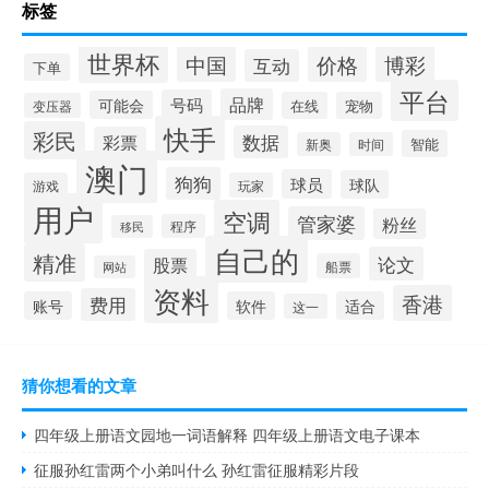
标签
世界杯
中国
价格
博彩
互动
下单
平台
品牌
号码
可能会
在线
宠物
变压器
快手
彩民
数据
彩票
智能
新奥
时间
澳门
狗狗
球员
球队
游戏
玩家
用户
空调
管家婆
粉丝
程序
移民
自己的
精准
论文
股票
船票
网站
资料
香港
费用
账号
软件
适合
这一
猜你想看的文章
四年级上册语文园地一词语解释 四年级上册语文电子课本
征服孙红雷两个小弟叫什么 孙红雷征服精彩片段