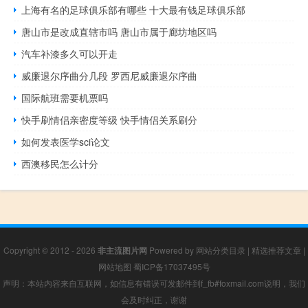
上海有名的足球俱乐部有哪些 十大最有钱足球俱乐部
唐山市是改成直辖市吗 唐山市属于廊坊地区吗
汽车补漆多久可以开走
威廉退尔序曲分几段 罗西尼威廉退尔序曲
国际航班需要机票吗
快手刷情侣亲密度等级 快手情侣关系刷分
如何发表医学sci论文
西澳移民怎么计分
Copyright © 2012 - 2026
非主流图片网
Powered by
网站分类目录
|
精选推荐文章
|
网站地图
蜀ICP备17037495号
声明：本站内容来自互联网，如信息有错误可发邮件到f_fb#foxmail.com说明，我们
会及时纠正，谢谢